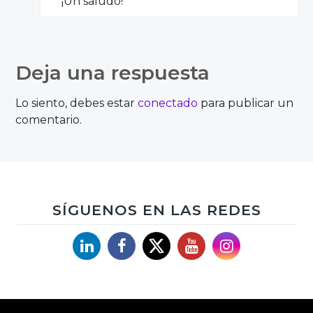
¡Un saludo!
Deja una respuesta
Manuel
Lo siento, debes estar
conectado
para publicar un
comentario.
Totalmente de acuerdo! Las redes sociales
hay que tener continuamente
actualizadas y cuidar a nuestros
seguidores, que al fin y al cabo, son a los
SÍGUENOS EN LAS REDES
que va dirigido nuestro negocio.
Linkedin
Facebook
X
YouTube
Instagram
Accede para responder