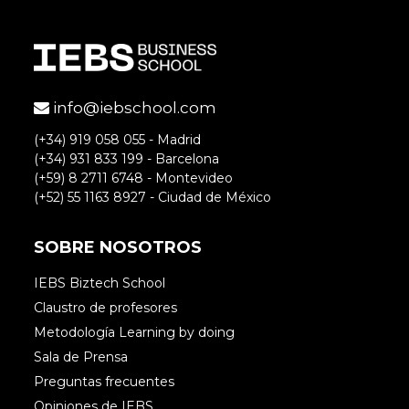
covadonga del valle
Pues unos cuantos buenos consejos
info@iebschool.com
Patricia, lastima que ya haya metido la
(+34) 919 058 055 - Madrid
pata en muchos de ellos, pero poco a
(+34) 931 833 199 - Barcelona
poco se va a aprendiendo.. y con vosotros
(+59) 8 2711 6748 - Montevideo
(+52) 55 1163 8927 - Ciudad de México
mucho más desde luego
SOBRE NOSOTROS
Accede para responder
IEBS Biztech School
Claustro de profesores
Metodología Learning by doing
Patricia Galiana
Sala de Prensa
Preguntas frecuentes
Opiniones de IEBS