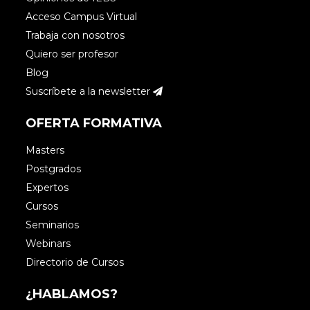
Hola Covadonga,
Acceso Campus Virtual
por supuesto, aprender siempre será
Trabaja con nosotros
sinónimo de crecimiento.
Quiero ser profesor
Nos alegra que haya sido de utilidad el
Blog
post.
Suscríbete a la newsletter
¡Un saludo!
OFERTA FORMATIVA
Masters
Postgrados
Expertos
Cursos
Seminarios
Webinars
Directorio de Cursos
¿HABLAMOS?