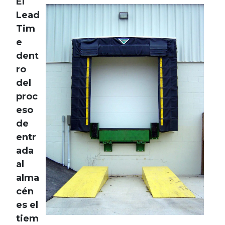
El
Lead
Tim
e
dent
ro
del
proc
eso
de
entr
ada
al
alma
cén
es el
tiem