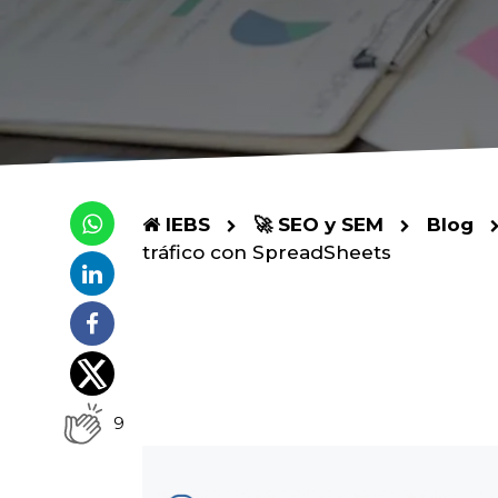
IEBS
🚀 SEO y SEM
Blog
tráfico con SpreadSheets
9