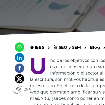
IEBS
🚀 SEO y SEM
Blog
U
no de los objetivos con lo
es el de conseguir un
ext
información o el sector a
la escritura, son motivos habitual
de este tipo. En el caso de las emp
294
web que permitan amplificar su vis
más. Y tú, ¿sabes cómo poner en ma
aumenten tus beneficios o los de t