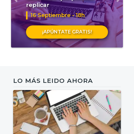
Anterior
Sigui
replicar
16 Septiembre - 18h
¡APÚNTATE GRATIS!
LO MÁS LEIDO AHORA