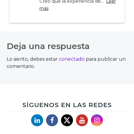
Creo que la experiencia de...
Leer
más
Navegación
de
Deja una respuesta
entradas
Lo siento, debes estar
conectado
para publicar un
comentario.
SÍGUENOS EN LAS REDES
Linkedin
Facebook
X
YouTube
Instagram