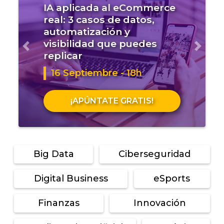
IA aplicada al eCommerce
real: 3 casos de datos,
automatización y
visibilidad que puedes
Anterior
Sigui
replicar
16 Septiembre - 18h
¡APÚNTATE GRATIS!
Big Data
Ciberseguridad
Digital Business
eSports
Finanzas
Innovación