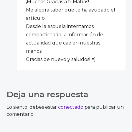
¡Muchas Gracias a tí Matías!
Me alegra saber que te ha ayudado el
artículo.
Desde la escuela intentamos
compartir toda la información de
actualidad que cae en nuestras
manos.
Gracias de nuevo y saludos! =)
Deja una respuesta
@pazsegura
Lo siento, debes estar
conectado
para publicar un
comentario.
Gracias Paula por incluir a SocialBro en tu
post.