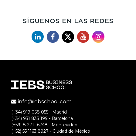
Un artículo completo y coherente,
enhorabuena!
SÍGUENOS EN LAS REDES
Saludos desde Córdoba,
P.
Linkedin
Facebook
X
YouTube
Instagram
Accede para responder
Paula Canal
De nada Paz, desde luego que es una
info@iebschool.com
herramientas muy útil para las
(+34) 919 058 055 - Madrid
mediciones en Twitter.
(+34) 931 833 199 - Barcelona
Muchas gracias por el comentario! 🙂
(+59) 8 2711 6748 - Montevideo
(+52) 55 1163 8927 - Ciudad de México