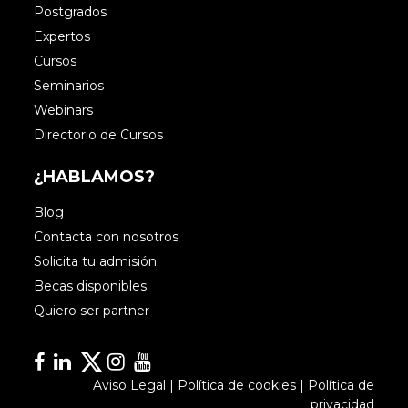
Postgrados
Paula Canal
Expertos
Cursos
En efecto Luis, estas son algunas de
Seminarios
las métricas que se pueden emplear
Webinars
para medir el impacto de nuestra
Directorio de Cursos
cuenta de twitter, no obstante queda
¿HABLAMOS?
claro una cosa y es que cada día
aparecerán herramientas nuevas que
Blog
nos sirvan para contabilizar nuestras
Contacta con nosotros
conversiones y el impacto que estas
Solicita tu admisión
generen.
Becas disponibles
Quiero ser partner
Muchas gracias por tu comentario! 🙂
Facebook
Linkedin
Linkedin
Instagram
YouTube
Aviso Legal
|
Política de cookies
|
Política de
privacidad