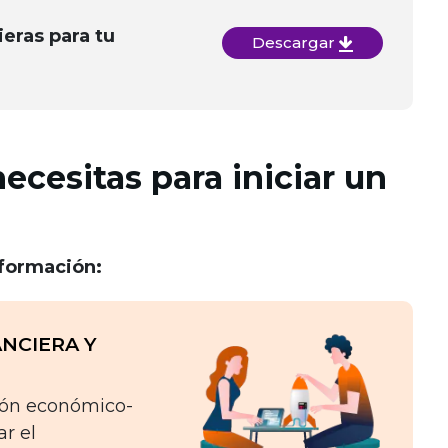
ieras para tu
Descargar
cesitas para iniciar un
nformación:
ANCIERA Y
ción económico-
ar el