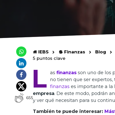
IEBS
💲 Finanzas
Blog
5 puntos clave
L
as
finanzas
son uno de los 
no tienen que ser expertos
finanzas
es importante a la
empresa
. De este modo, podrán an
655
y ver qué necesitan para su contin
También te puede interesar:
Mást