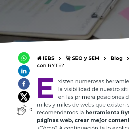
IEBS
🚀 SEO y SEM
Blog
con RYTE?
E
xisten numerosas herramie
la visibilidad de nuestro si
en las primera posiciones de
miles y miles de webs que existen si
0
recomendamos la
herramienta Ry
páginas web, crear mejor contenid
¿Cómo? A continuación te lo expli