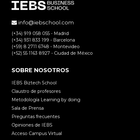
info@iebschool.com
Neus Martinez
(+34) 919 058 055 - Madrid
(+34) 931 833 199 - Barcelona
Buenos días, nos alegra leer que la
(+59) 8 2711 6748 - Montevideo
(+52) 55 1163 8927 - Ciudad de México
información es de tu agrado. Si
quieres recibir información similar
SOBRE NOSOTROS
todas las semanas te invito a
suscribirte al blog. ¡Un saludo!
IEBS Biztech School
Claustro de profesores
Metodología Learning by doing
Sala de Prensa
Preguntas frecuentes
Opiniones de IEBS
Acceso Campus Virtual