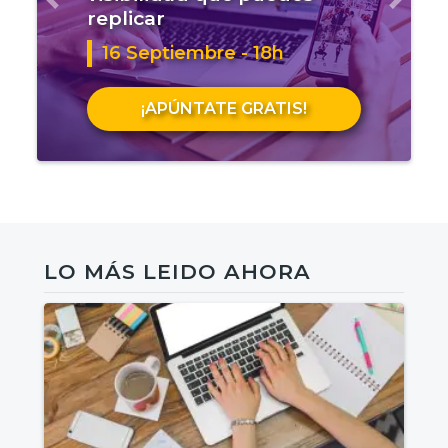
Anterior
Sigui
replicar
16 Septiembre - 18h
¡APÚNTATE GRATIS!
LO MÁS LEIDO AHORA