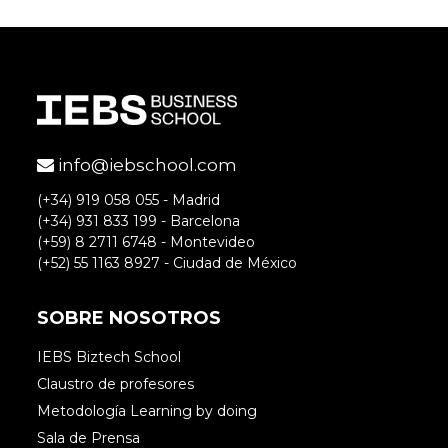
Laura
Comparto una excelente nota de
enomarketing y la responsabilidad de los
info@iebschool.com
líderes.
http://ow.ly/LfJ3e
(+34) 919 058 055 - Madrid
(+34) 931 833 199 - Barcelona
Accede para responder
(+59) 8 2711 6748 - Montevideo
(+52) 55 1163 8927 - Ciudad de México
SOBRE NOSOTROS
Laura
IEBS Biztech School
Claustro de profesores
Metodología Learning by doing
Comparto una excelente nota de
Sala de Prensa
endomarketing y la responsabilidad de los