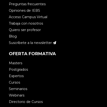
Preguntas frecuentes
líderes.
Opiniones de IEBS
Acceso Campus Virtual
Accede para responder
Trabaja con nosotros
Quiero ser profesor
Blog
Suscríbete a la newsletter
cesar
OFERTA FORMATIVA
Masters
Quisiera saber si hay un diplomado de
Postgrados
endomarketing
Expertos
Cursos
Accede para responder
Seminarios
Webinars
Directorio de Cursos