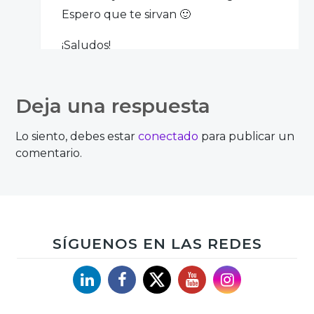
Espero que te sirvan 🙂
¡Saludos!
Deja una respuesta
Laura
Lo siento, debes estar
conectado
para publicar un
comentario.
“No puede haber una experiencia de
cliente externo si primero no la tiene el
cliente interno.”
SÍGUENOS EN LAS REDES
Accede para responder
Linkedin
Facebook
X
YouTube
Instagram