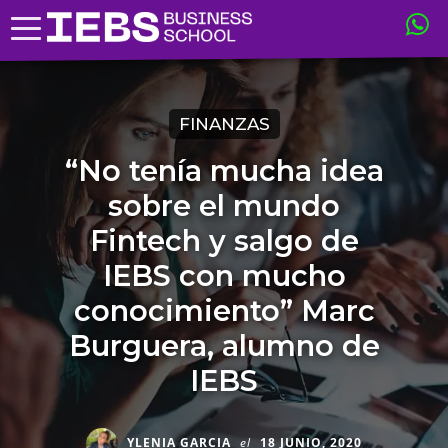
FINANZAS
“No tenía mucha idea
sobre el mundo
Fintech y salgo de
IEBS con mucho
conocimiento” Marc
Burguera, alumno de
IEBS
YLENIA GARCIA
el
18 JUNIO, 2020