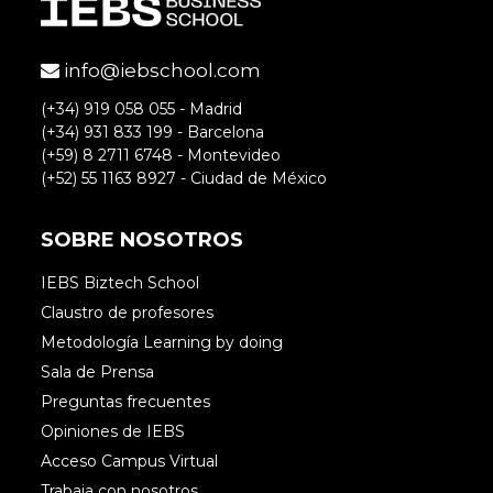
alegra saber que coincides con
nuestras tendencias.
info@iebschool.com
Saludos.
(+34) 919 058 055 - Madrid
(+34) 931 833 199 - Barcelona
(+59) 8 2711 6748 - Montevideo
(+52) 55 1163 8927 - Ciudad de México
SOBRE NOSOTROS
itunes
IEBS Biztech School
Claustro de profesores
Gracias por la información, muy
Metodología Learning by doing
interesante
Sala de Prensa
Preguntas frecuentes
Opiniones de IEBS
Accede para responder
Acceso Campus Virtual
Trabaja con nosotros