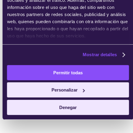
sociales y analizar el tráfico. Además, compartimos
información sobre el uso que haga del sitio web con
nuestros partners de redes sociales, publicidad y análisis
Email
web, quienes pueden combinarla con otra información que
les haya proporcionado o que hayan recopilado a partir del
uso que haya hecho de sus servicios.
Mostrar detalles
He leído y acepto
los
términos del servicio
y la
política de
privacidad
.
Permitir todas
Personalizar
Denegar
enviar