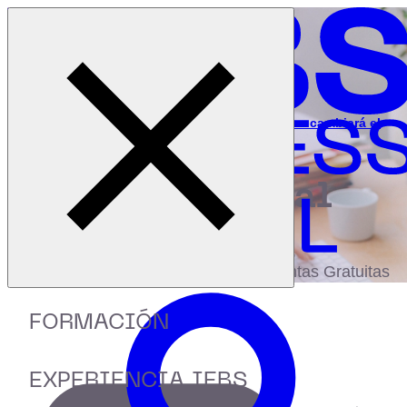
Cerrar menú
Inicio
|
Recursos
|
Webinar: "¿Qué es el Blockchain y cómo cambiará el
mundo?"
digital
biblioteca
Accede a más de 150 Recursos, Guías,
eBooks,Plantillas, Estudios y Herramientas Gratuitas
FORMACIÓN
EXPERIENCIA IEBS