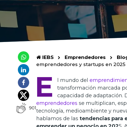
IEBS
Emprendedores
Blo
emprendedores y startups en 2025
E
l mundo del
emprendimien
transformación marcada por 
capacidad de adaptación. D
emprendedores
se multiplican, es
901
tecnología, medioambiente y nuev
hablamos de las
tendencias para
emprender un negocio en 202
5. 