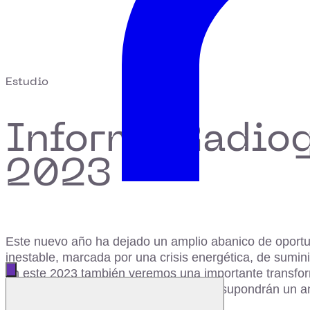
Estudio
Informe Radio
2023
Este nuevo año ha dejado un amplio abanico de oport
inestable, marcada por una crisis energética, de sumin
Abrir menú principal
en este 2023 también veremos una importante transforma
Cerrar menú
cambios en materia de legislación que supondrán un a