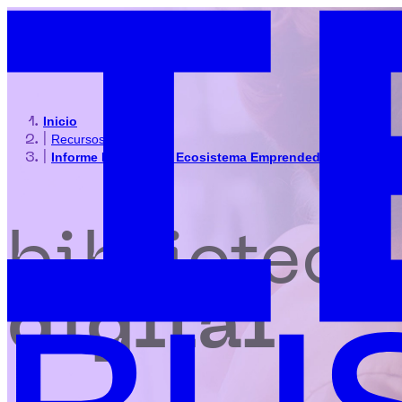
Inicio
|
Recursos
|
Informe Radiografía Ecosistema Emprendedor 2023
biblioteca
digital