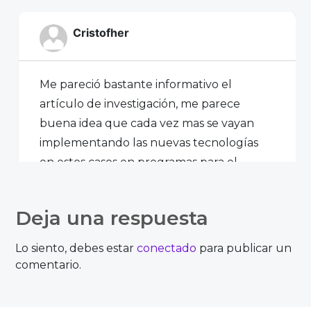
Cristofher
Me pareció bastante informativo el
artículo de investigación, me parece
buena idea que cada vez mas se vayan
implementando las nuevas tecnologías
en estos casos en programas para el
perfecto funcionamiento de una empresa
Deja una respuesta
Accede para responder
Lo siento, debes estar
conectado
para publicar un
comentario.