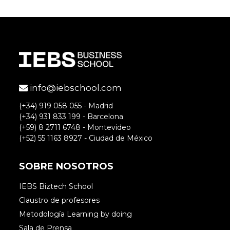
master con vosotros y con esto nos
aportáis un aprendizaje extra. Aquí os
dejo mi blog que estoy iniciando sobre
analytica para el trabajo del master que
esty realizando en IEBS:
http://guia-
seomantica.mastercommunitymanageme
info@iebschool.com
nt.com/herramientas-analitica-web/
(+34) 919 058 055 - Madrid
(+34) 931 833 199 - Barcelona
Gracias!
(+59) 8 2711 6748 - Montevideo
(+52) 55 1163 8927 - Ciudad de México
Accede para responder
SOBRE NOSOTROS
IEBS Biztech School
Claustro de profesores
Helthon Fuentes
Metodología Learning by doing
Sala de Prensa