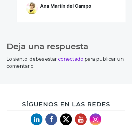
Ana Martín del Campo
Buenas tardes María,
¡Muchas gracias por tu aportación!
Deja una respuesta
Un saludo!
Lo siento, debes estar
conectado
para publicar un
comentario.
Aroa Llorente Mora
SÍGUENOS EN LAS REDES
Muchas gracias por este post.
Linkedin
Facebook
X
YouTube
Instagram
Este blog nos es de mucha ayuda a
estudiantes que como yo realizan un