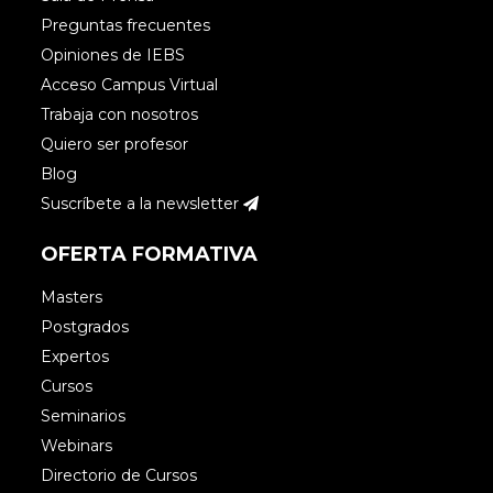
Preguntas frecuentes
Excelente trabajo y gran ayuda para todas
Opiniones de IEBS
las personas que inician en el mundo de la
Acceso Campus Virtual
analítica.
Trabaja con nosotros
Quiero ser profesor
Accede para responder
Blog
Suscríbete a la newsletter
OFERTA FORMATIVA
Laura
Masters
Postgrados
Expertos
Muy buena recopilación, Claudia!
Cursos
Evidentemente no pueden estar todos,
Seminarios
pero echo en falta alguno que consulto
Webinars
muchísimo, como el de Aukera (en
Directorio de Cursos
castellano:
http://aukera.es/blog/
), que