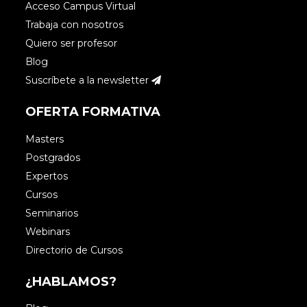
Acceso Campus Virtual
portal dependerá del punto hasta el
Trabaja con nosotros
que quieras conocer el
Quiero ser profesor
comportamiento de una persona. El
Blog
grado de acierto de esta metodología
Suscríbete a la newsletter
se sitúa en más del 90%. Quizá te
interese este Webinar en ekque se da
OFERTA FORMATIVA
a conocer cómo esta metodología
Masters
ayuda a las empresas:
Postgrados
https://bit.ly/2JF5HAc
¡Un saludo!
Expertos
Cursos
Seminarios
Webinars
Directorio de Cursos
Ximena - Software de pruebas
psicométricas
¿HABLAMOS?