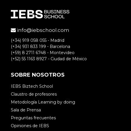
informar?
Por otro lado a pie de pag. me piden que
señale que he leído los términos de
servicio y políticas de privacidad y no se
info@iebschool.com
donde vienen, solo que lo tuve que
(+34) 919 058 055 - Madrid
marcar porque es un campo obligatorio
(+34) 931 833 199 - Barcelona
Gracias
(+59) 8 2711 6748 - Montevideo
(+52) 55 1163 8927 - Ciudad de México
Accede para responder
SOBRE NOSOTROS
IEBS Biztech School
Claustro de profesores
Neus Martinez
Metodología Learning by doing
Sala de Prensa
Preguntas frecuentes
Hola, la herramienta de los test DISC
Opiniones de IEBS
se puede encontrar por Internet, el