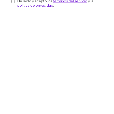
He leído y acepto los
términos del servicio
y la
política de privacidad
.