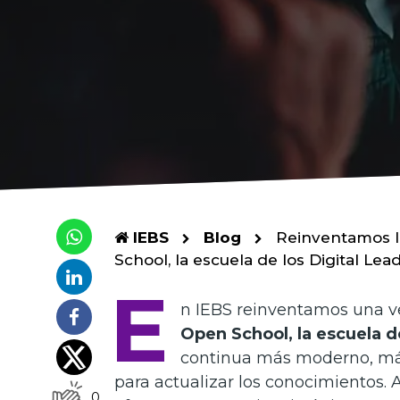
IEBS
Blog
Reinventamos l
School, la escuela de los Digital Lea
E
n IEBS reinventamos una v
Open School, la escuela de
continua más moderno, más
para actualizar los conocimientos.
0