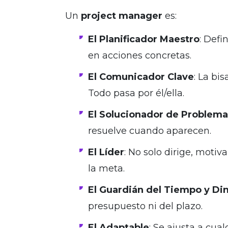
Un
project manager
es:
El Planificador Maestro
: Defi
en acciones concretas.
El Comunicador Clave
: La bis
Todo pasa por él/ella.
El Solucionador de Problema
resuelve cuando aparecen.
El Líder
: No solo dirige, motiv
la meta.
El Guardián del Tiempo y Di
presupuesto ni del plazo.
El Adaptable
: Se ajusta a cu