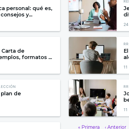
RE
a personal: qué es,
Je
 consejos y
di
24
RR
 Carta de
E
jemplos, formatos y
al
fl
11
LECCIÓN
RR
 plan de
J
be
11
« Primera
‹ Anterior