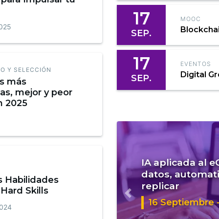
17
MOOC
2025
Blockcha
SEP.
17
EVENTOS
O Y SELECCIÓN
Digital G
SEP.
as más
s, mejor y peor
n 2025
IA aplicada al 
datos, automati
s Habilidades
replicar
Hard Skills
Anterior
16 Septiembre -
2024