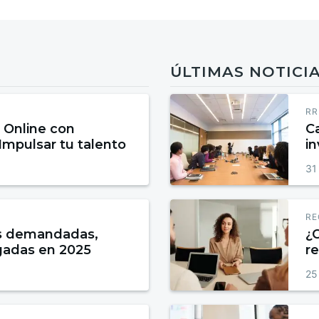
ÚLTIMAS NOTICI
RR
 Online con
C
 Impulsar tu talento
in
31
RE
s demandadas,
¿
gadas en 2025
r
25