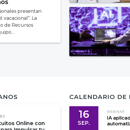
hos
sionales presentan
 vacacional”. La
to de Recursos
quipo…
MANOS
CALENDARIO DE
16
WEBINAR
EBS
IA aplica
SEP.
tuitos Online con
automatiz
 para Impulsar tu