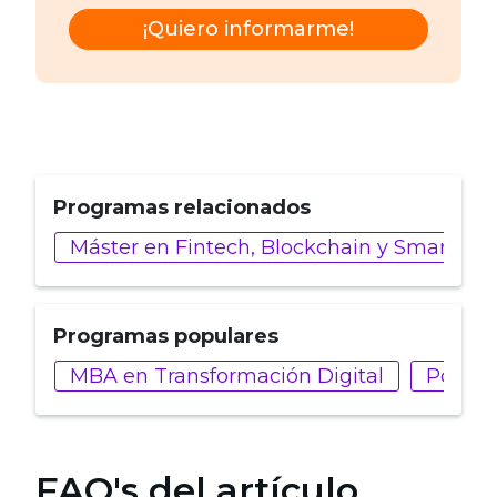
¡Quiero informarme!
Programas relacionados
Máster en Fintech, Blockchain y Smart Con
Programas populares
MBA en Transformación Digital
Postgr
FAQ's del artículo