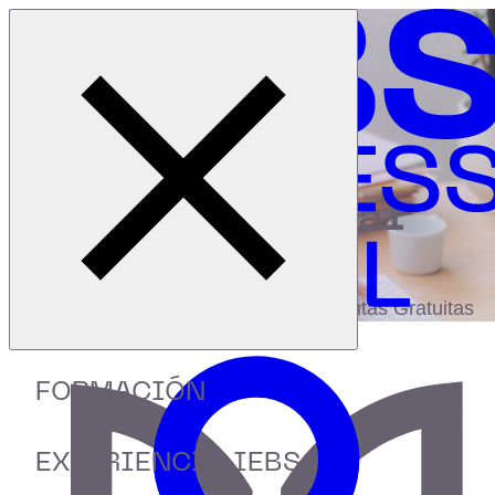
Cerrar menú
Inicio
|
Recursos
|
Claves del Mobile Marketing
digital
biblioteca
Accede a más de 150 Recursos, Guías,
eBooks,Plantillas, Estudios y Herramientas Gratuitas
FORMACIÓN
EXPERIENCIA IEBS