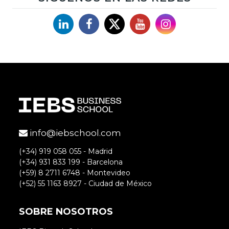
Linkedin
Facebook
X
YouTube
Instagram
Buenos días,
Google tiene muchas herramientas y
si cae puede ser un caos recuperar
toda la información que hemos
invertido. Pero como bien indica Juan
Carlos no debe cundir el pánico,
existen alternativas y formas de
info@iebschool.com
recuperar todos los datos. Y como
buscadores alternativos me gustan
(+34) 919 058 055 - Madrid
(+34) 931 833 199 - Barcelona
DuckDuckGo y Ecosia.
(+59) 8 2711 6748 - Montevideo
(+52) 55 1163 8927 - Ciudad de México
SOBRE NOSOTROS