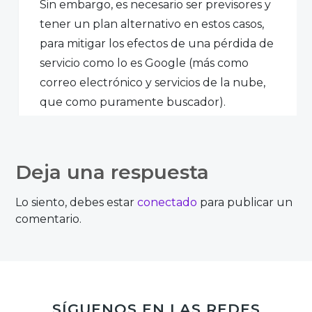
Sin embargo, es necesario ser previsores y
tener un plan alternativo en estos casos,
para mitigar los efectos de una pérdida de
servicio como lo es Google (más como
correo electrónico y servicios de la nube,
que como puramente buscador).
Aún así, que podríamos perder
competitividad (mientras contemos con
garantías de operatividad y conectividad)
Deja una respuesta
es cierto y un tema a tratar en un plan de
riesgos y contingencia.
Lo siento, debes estar
conectado
para publicar un
comentario.
Accede para responder
SÍGUENOS EN LAS REDES
Ana Martín del Campo