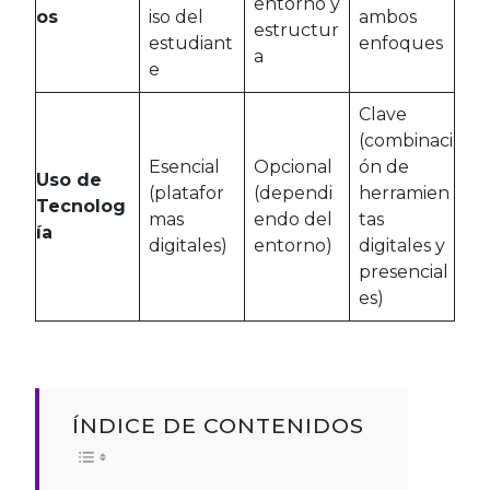
entorno y
os
iso del
ambos
estructur
estudiant
enfoques
a
e
Clave
(combinaci
Esencial
Opcional
ón de
Uso de
(platafor
(dependi
herramien
Tecnolog
mas
endo del
tas
ía
digitales)
entorno)
digitales y
presencial
es)
ÍNDICE DE CONTENIDOS