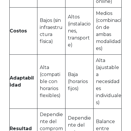
online)
Medios
Altos
Bajos (sin
(combinaci
(instalacio
infraestru
ón de
Costos
nes,
ctura
ambas
transport
física)
modalidad
e)
es)
Alta
Alta
(ajustable
(compati
Baja
a
Adaptabil
ble con
(horarios
necesidad
idad
horarios
fijos)
es
flexibles)
individuale
s)
Dependie
Dependie
nte del
Balance
nte del
Resultad
comprom
entre