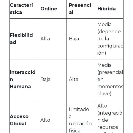
Caracterí
Presenci
Online
Híbrida
stica
al
Media
(depende
Flexibilid
Alta
Baja
de la
ad
configurac
ión)
Media
Interacció
(presencial
n
Baja
Alta
en
Humana
momentos
clave)
Alto
Limitado
(integració
Acceso
a
Alto
n de
Global
ubicación
recursos
física