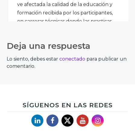
ve afectada la calidad de la educación y
formación recibida por los participantes,
en carreras técnicas donde las practicas
de laboratorio no pueden ser cubiertas al
100% por simuladores en linea. carreras
Deja una respuesta
como la ingeniería eléctrica, ingeniería
electrónica y aquellas donde la formación
Lo siento, debes estar
conectado
para publicar un
en las habilidades técnicas son claves para
comentario.
consolidar un profesional adaptado a la
realidad laboral. Muchas gracias.
Accede para responder
SÍGUENOS EN LAS REDES
Linkedin
Facebook
X
YouTube
Instagram
Nelson Sifontes