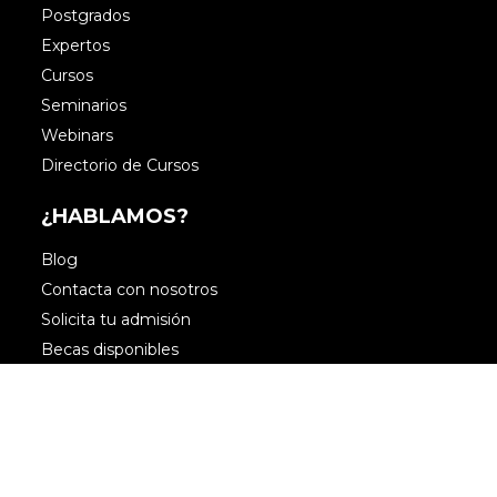
Postgrados
Expertos
Cursos
Seminarios
Webinars
Directorio de Cursos
¿HABLAMOS?
Blog
Contacta con nosotros
Solicita tu admisión
Becas disponibles
Quiero ser partner
Facebook
Linkedin
Linkedin
Instagram
YouTube
Aviso Legal
|
Política de cookies
|
Política de
privacidad