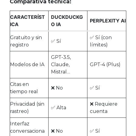
Comparativa técnica:
CARACTERÍST
DUCKDUCKG
PERPLEXITY AI
ICA
O IA
Gratuito y sin
✅ Sí (con
✅ Sí
registro
límites)
GPT-3.5,
Modelos de IA
Claude,
GPT-4 (Plus)
Mistral…
Citas en
❌ No
✅ Sí
tiempo real
Privacidad (sin
❌ Requiere
✅ Alta
rastreo)
cuenta
Interfaz
conversaciona
❌ No
✅ Sí