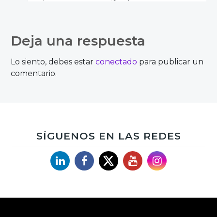
todas las compañías ni teléfonos
móviles están preparados pasa eso. Un
Deja una respuesta
saludo
Lo siento, debes estar
conectado
para publicar un
comentario.
SÍGUENOS EN LAS REDES
Linkedin
Facebook
X
YouTube
Instagram