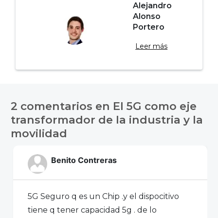
Alejandro
Alonso
Portero
Leer más
Navegación
de
2 comentarios en
El 5G como eje
entradas
transformador de la industria y la
movilidad
Benito Contreras
5G Seguro q es un Chip .y el dispocitivo
tiene q tener capacidad 5g . de lo