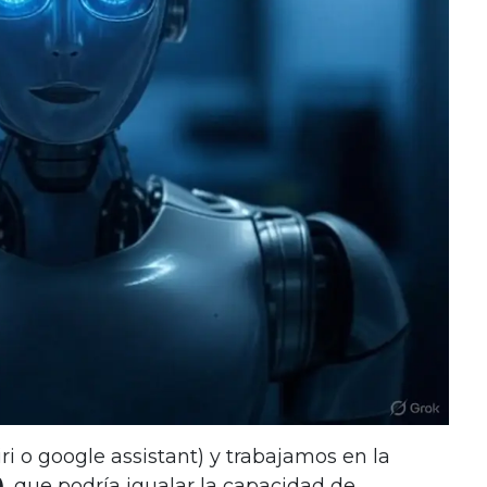
i o google assistant) y trabajamos en la
)
, que podría igualar la capacidad de