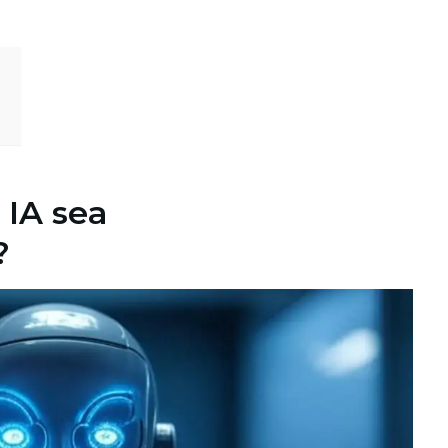
 IA sea
?