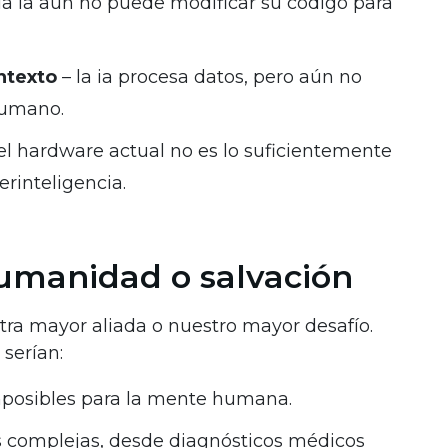
la ia aún no puede modificar su código para
ntexto
– la ia procesa datos, pero aún no
humano.
el hardware actual no es lo suficientemente
rinteligencia.
umanidad o salvación
stra mayor aliada o nuestro mayor desafío.
serían:
mposibles para la mente humana.
s complejas, desde diagnósticos médicos