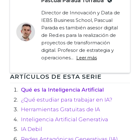
Pascual Parada Torralba
Director de Innovación y Data de
IEBS Business School, Pascual
Parada es también asesor digital
de Red.es para la realización de
proyectos de transformación
digital. Profesor de estrategia y
operaciones...
Leer más
Navegación
ARTÍCULOS DE ESTA SERIE
de
Qué es la Inteligencia Artificial
¿Qué estudiar para trabajar en IA?
entradas
Herramientas Gratuitas de IA
Inteligencia Artificial Generativa
IA Debil
Redes Antagónicas Generativas (IA)