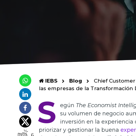
IEBS
Blog
Chief Customer 
las empresas de la Transformación D
S
egún
The Economist Intelli
su volumen de negocio au
inversión en la experiencia 
priorizar y gestionar la buena
exper
6