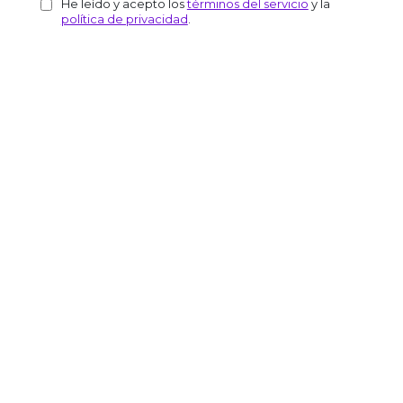
He leído y acepto los
términos del servicio
y la
política de privacidad
.