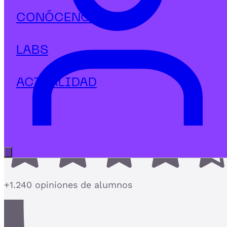
Management
CONÓCENOS
MBA en Innovación Estratégica e
Inteligencia Artificial
LABS
El MBA de IA para directivos que lideran con
Innovación Estratégica
ACTUALIDAD
4,7
Abrir menú principal
+1.240 opiniones de alumnos