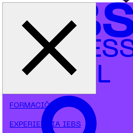
Cerrar menú
Inicio
|
Programas
|
Másters
|
MBA's
|
MBA en Innovación Estratégica e Inteligencia Artificial
FORMACIÓN
EXPERIENCIA IEBS