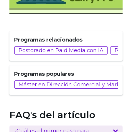
Programas relacionados
Postgrado en Paid Media con IA
Postgr
Programas populares
Máster en Dirección Comercial y Marketin
FAQ's del artículo
¿Cuál es el primer paso para