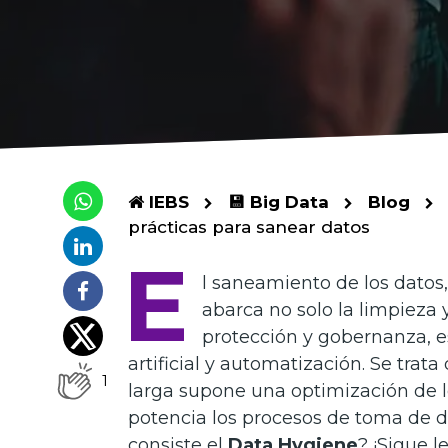
IEBS
💾 Big Data
Blog
prácticas para sanear datos
E
l saneamiento de los datos,
abarca no solo la limpieza
protección y gobernanza, e
artificial y automatización. Se trat
1
larga supone una optimización de l
potencia los procesos de toma de d
consiste el
Data Hygiene
? ¡Sigue l