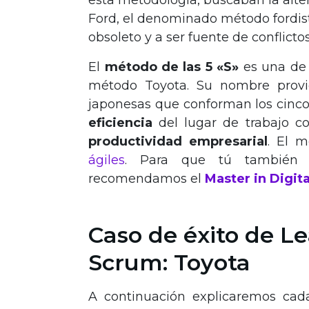
esta metodología, buscaban la alte
Ford, el denominado método fordi
obsoleto y a ser fuente de conflictos
El
método de las 5 «S»
es una de 
método Toyota. Su nombre provie
japonesas que conforman los cinco
eficiencia
del lugar de trabajo co
productividad empresarial
. El 
ágiles
. Para que tú también p
recomendamos el
Master in Digi
Caso de éxito de L
Scrum: Toyota
A continuación explicaremos cada