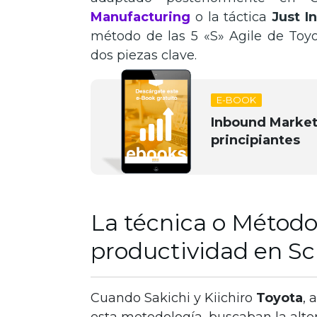
Manufacturing
o la táctica
Just I
método de las 5 «S» Agile de Toyo
dos piezas clave.
E-BOOK
Inbound Market
principiantes
La técnica o Método 
productividad en S
Cuando Sakichi y Kiichiro
Toyota
, 