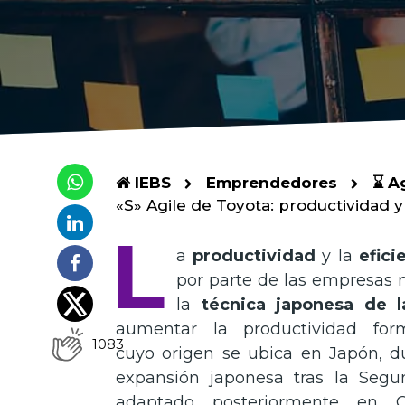
IEBS
Emprendedores
⌛ A
«S» Agile de Toyota: productividad y 
L
a
productividad
y la
efici
por parte de las empresas 
la
técnica japonesa de l
aumentar la productividad fo
1083
cuyo origen se ubica en Japón, d
expansión japonesa tras la Segu
adaptado posteriormente en 