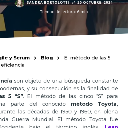
SANDRA BORTOLOTTI
el
20 OCTUBRE, 2024
Tiempo de lectura: 6 min
gile y Scrum
Blog
El método de las 5
eficiencia
encia
son objeto de una búsqueda constante
modernas, y su consecución es la finalidad de
as 5 “S”
. El método de las cinco “S” para
rma parte del conocido
método Toyota,
urante las décadas de 1950 y 1960, en plena
nda Guerra Mundial. El método Toyota fue
Occidente bajo el término inglés,
Lean