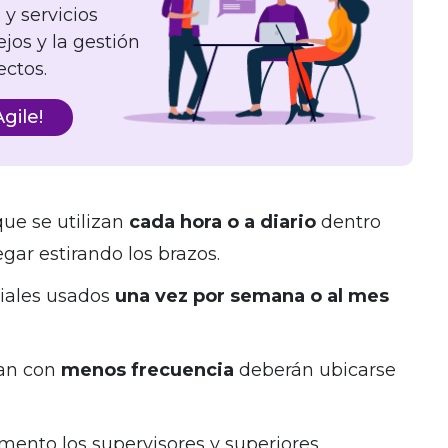
y servicios
os y la gestión
ectos.
gile!
que se utilizan
cada hora o a diario
dentro
gar estirando los brazos.
riales usados
una vez por semana o al mes
san con
menos frecuencia
deberán ubicarse
ento los supervisores y superiores