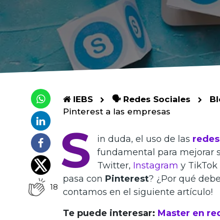
IEBS
🗣 Redes Sociales
Bl
Pinterest a las empresas
S
in duda, el uso de las
redes
fundamental para mejorar s
Twitter,
Instagram
y TikTok 
pasa con
Pinterest
? ¿Por qué deber
18
contamos en el siguiente artículo!
Te puede interesar:
Master en re