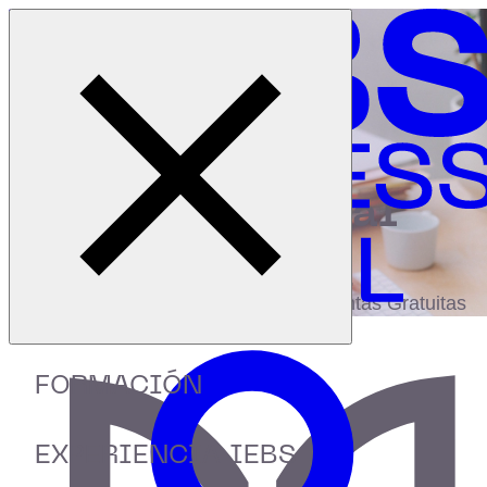
Cerrar menú
Inicio
|
Recursos
|
Big Data en la empresa
digital
biblioteca
Accede a más de 150 Recursos, Guías,
eBooks,Plantillas, Estudios y Herramientas Gratuitas
FORMACIÓN
EXPERIENCIA IEBS