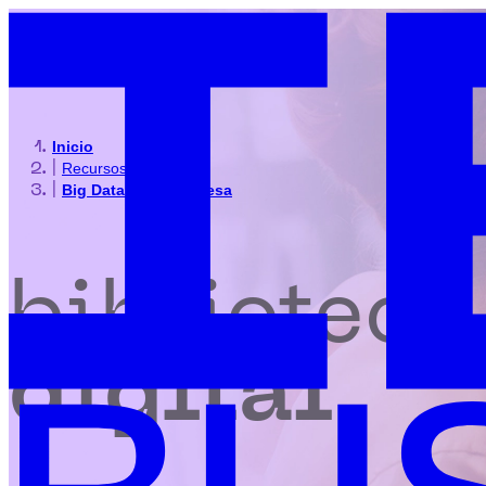
Inicio
|
Recursos
|
Big Data en la empresa
biblioteca
digital