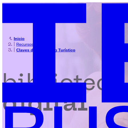
Inicio
|
Recursos
|
Claves del Marketing Turístico
biblioteca
digital