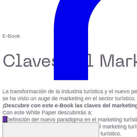
E-Book
Claves del Mar
La transformación de la industria turística y el nuevo p
se ha visto un auge de marketing en el sector turístico.
¡Descubre con este e-Book las claves del marketing 
Con este White Paper descubrirás a:
- Definición del nuevo paradigma en el marketing turíst
Abrir menú principal
Cerrar menú
- Ventajas y desventajas de no aplicar el marketing tur
- La aplicación del SEO en el marketing turístico.