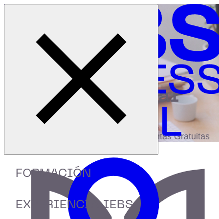
Cerrar menú
Inicio
|
Recursos
|
Comunicación y marketing
digital
biblioteca
Accede a más de 150 Recursos, Guías,
eBooks,Plantillas, Estudios y Herramientas Gratuitas
FORMACIÓN
EXPERIENCIA IEBS