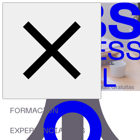
Cerrar menú
Inicio
|
Recursos
|
Diferencias entre Millenials y Xennials
digital
biblioteca
Accede a más de 150 Recursos, Guías,
eBooks,Plantillas, Estudios y Herramientas Gratuitas
FORMACIÓN
EXPERIENCIA IEBS