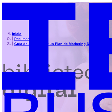
Inicio
|
Recursos
|
Guía de cómo hacer un Plan de Marketing Digital
biblioteca
digital