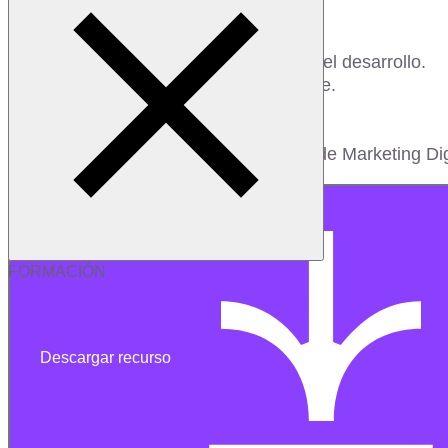
Con esta guía serás capaz de:
- Establecer los puntos que influyen en el desarrollo.
- Presentar una propuesta final al cliente.
- Ejecutar del Plan de Marketing.
Aprende con esta guía qué es un plan de Marketing Di
FORMACIÓN
Descargar recurso