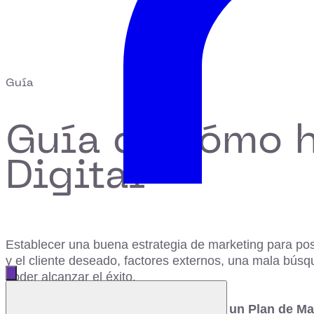
Guía
Guía de cómo h
Digital
Establecer una buena estrategia de marketing para pos
y el cliente deseado, factores externos, una mala bús
Abrir menú principal
poder alcanzar el éxito.
Cerrar menú
¡Descubre con esta guía cómo hacer un Plan de Mar