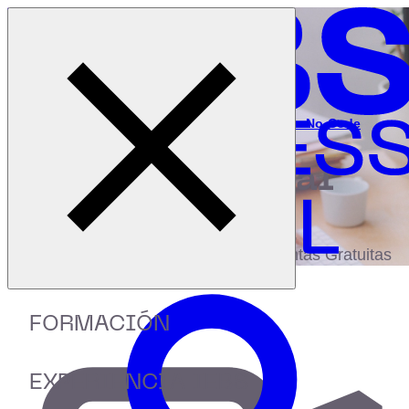
Cerrar menú
Inicio
|
Recursos
|
Prototipado ágil a través de plataformas No-Code
digital
biblioteca
Accede a más de 150 Recursos, Guías,
eBooks,Plantillas, Estudios y Herramientas Gratuitas
FORMACIÓN
EXPERIENCIA IEBS