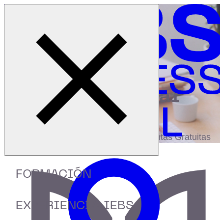
Cerrar menú
Inicio
|
Recursos
|
SEO para principiantes
digital
biblioteca
Accede a más de 150 Recursos, Guías,
eBooks,Plantillas, Estudios y Herramientas Gratuitas
FORMACIÓN
EXPERIENCIA IEBS