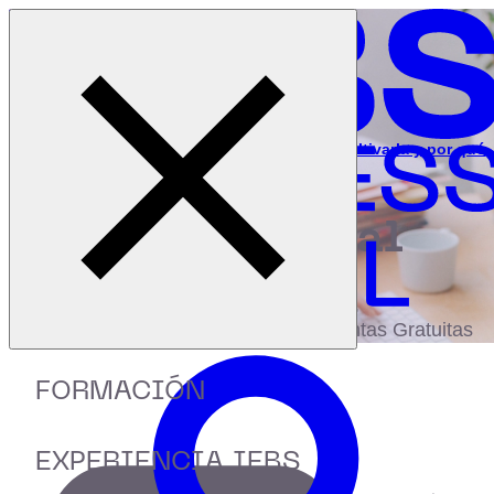
Cerrar menú
Inicio
|
Recursos
|
Webinar: Retención: ¿Qué es, cómo cultivarla y por qué
es la clave de los negocios?
digital
biblioteca
Accede a más de 150 Recursos, Guías,
eBooks,Plantillas, Estudios y Herramientas Gratuitas
FORMACIÓN
EXPERIENCIA IEBS