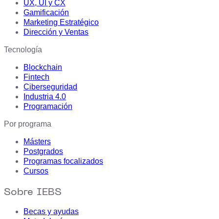
UX, UI y CX
Gamificación
Marketing Estratégico
Dirección y Ventas
Tecnología
Blockchain
Fintech
Ciberseguridad
Industria 4.0
Programación
Por programa
Másters
Postgrados
Programas focalizados
Cursos
Sobre IEBS
Becas y ayudas