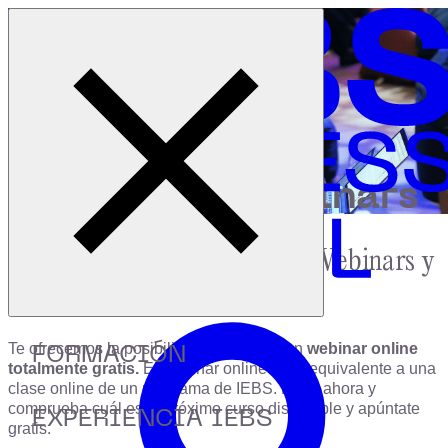
Cerrar menú
Inicio
|
Programas
|
Webinars
webinars
PRÓXIMOS
Apúntate a uno de nuestros Webinars y
empieza a formarte
FORMACIÓN
Te ofrecemos la posibilidad de realizar un
webinar online
totalmente gratis.
El webinar online es el equivalente a una
clase online de un programa de IEBS. Entra ahora y
comprueba cuál es el próximo curso disponible y apúntate
EXPERIENCIA IEBS
gratis.