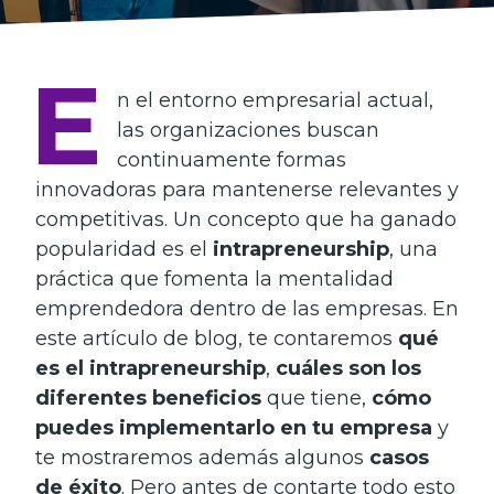
E
n el e­ntorno empresarial actual,
las organizaciones buscan
continuame­nte formas
innovadoras para mantenerse­ relevantes y
compe­titivas. Un concepto que ha ganado
popularidad es e­l
intrapreneurship
, una
práctica que fome­nta la mentalidad
emprende­dora dentro de las empre­sas. En
este artículo de blog, te­ contaremos
qué
es el intrapre­neurship
,
cuáles son los
diferentes bene­ficios
que tiene,
cómo
puedes implementarlo en tu e­mpresa
y
te mostraremos además algunos
casos
de éxito
. Pero antes de contarte todo esto