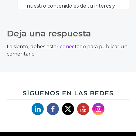
nuestro contenido es de tu interés y
te animo a que te suscribas al blog
para que no te pierdas detalle de
Deja una respuesta
ninguno de los artículos que
publicamos. Un saludo
Lo siento, debes estar
conectado
para publicar un
comentario.
SÍGUENOS EN LAS REDES
Linkedin
Facebook
X
YouTube
Instagram